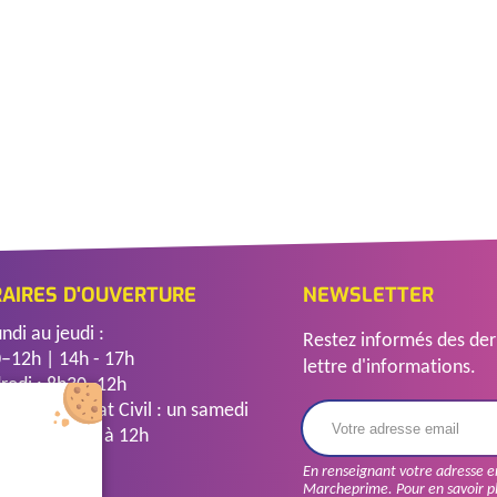
AIRES D'OUVERTURE
NEWSLETTER
ndi au jeudi :
Restez informés des dern
–12h | 14h - 17h
lettre d'informations.
redi : 8h30–12h
anence d'Etat Civil : un samedi
mois de 8h30 à 12h
En renseignant votre adresse e
VEZ-NOUS
Marcheprime. Pour en savoir p