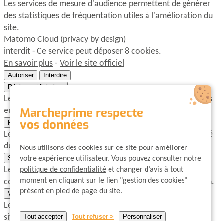
Les services de mesure d'audience permettent de générer
des statistiques de fréquentation utiles à l'amélioration du
site.
Matomo Cloud (privacy by design)
interdit
-
Ce service peut déposer 8 cookies.
En savoir plus
-
Voir le site officiel
Autoriser
Interdire
Régies publicitaires
Les régies publicitaires permettent de générer des revenus
Marcheprime respecte
en commercialisant les espaces publicitaires du site.
vos données
Réseaux sociaux
Les réseaux sociaux permettent d'améliorer la convivialité
du site et aident à sa promotion via les partages.
Nous utilisons des cookies sur ce site pour améliorer
Support
votre expérience utilisateur. Vous pouvez consulter notre
Les services de support vous permettent d'entrer en
politique de confidentialité
et changer d’avis à tout
moment en cliquant sur le lien "gestion des cookies"
contact avec l'équipe du site et d'aider à son amélioration.
présent en pied de page du site.
Vidéos
Les services de partage de vidéo permettent d'enrichir le
Tout accepter
Tout refuser
Personnaliser
site de contenu multimédia et augmentent sa visibilité.