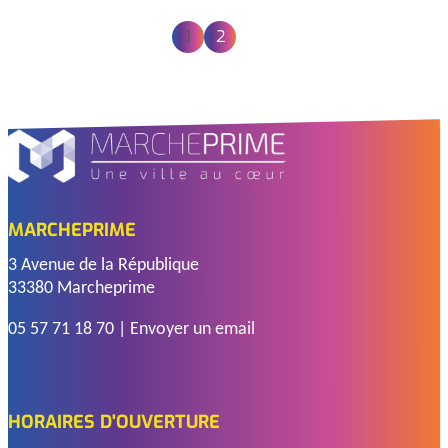
Navigation
1
2
MON MAG N°17 - JANVIER 2023
des
actualités
Publié le
1 Janvier 2023
Télécharger
MARCHEPRIME
3 Avenue de la République
33380 Marcheprime
05 57 71 18 70
|
Envoyer un email
HORAIRES D'OUVERTURE